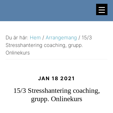
Hoppa
Hoppa
till
till
huvudinnehåll
sidfot
Du är här:
Hem
/
Arrangemang
/
15/3
Stresshantering coaching, grupp.
Onlinekurs
JAN 18 2021
15/3 Stresshantering coaching,
grupp. Onlinekurs