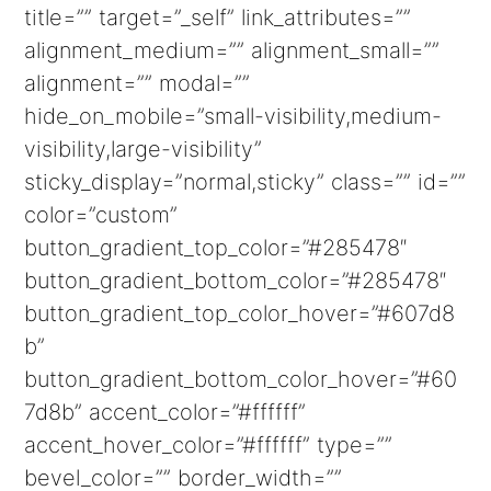
title=”” target=”_self” link_attributes=””
alignment_medium=”” alignment_small=””
alignment=”” modal=””
hide_on_mobile=”small-visibility,medium-
visibility,large-visibility”
sticky_display=”normal,sticky” class=”” id=””
color=”custom”
button_gradient_top_color=”#285478″
button_gradient_bottom_color=”#285478″
button_gradient_top_color_hover=”#607d8
b”
button_gradient_bottom_color_hover=”#60
7d8b” accent_color=”#ffffff”
accent_hover_color=”#ffffff” type=””
bevel_color=”” border_width=””