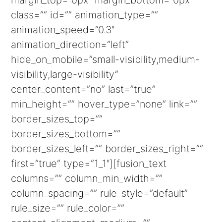
margin_top=”0px” margin_bottom=”0px”
class=”” id=”” animation_type=””
animation_speed=”0.3″
animation_direction=”left”
hide_on_mobile=”small-visibility,medium-
visibility,large-visibility”
center_content=”no” last=”true”
min_height=”” hover_type=”none” link=””
border_sizes_top=””
border_sizes_bottom=””
border_sizes_left=”” border_sizes_right=””
first=”true” type=”1_1″][fusion_text
columns=”” column_min_width=””
column_spacing=”” rule_style=”default”
rule_size=”” rule_color=””