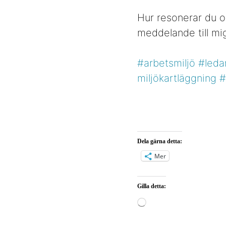
Hur resonerar du o
meddelande till mig
#arbetsmiljö
#leda
miljökartläggning
#
Dela gärna detta:
Mer
Gilla detta:
Laddar
in
…