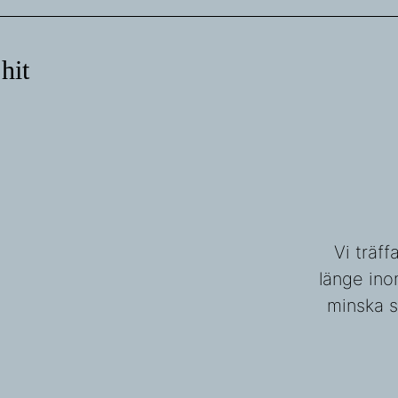
 hit
Vi träf
länge ino
minska s