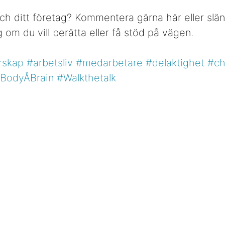
ch ditt företag? Kommentera gärna här eller slän
 om du vill berätta eller få stöd på vägen.
rskap
#arbetsliv
#medarbetare
#delaktighet
#ch
BodyÅBrain
#Walkthetalk