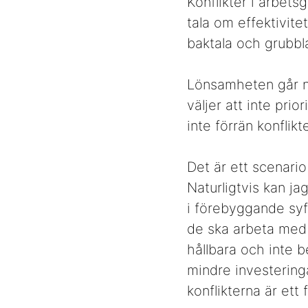
Konflikter i arbets
tala om effektivitet
baktala och grubb
Lönsamheten går na
väljer att inte pri
inte förrän konflikt
Det är ett scenario
Naturligtvis kan jag
i förebyggande syf
de ska arbeta med f
hållbara och inte b
mindre investeringa
konflikterna är ett 