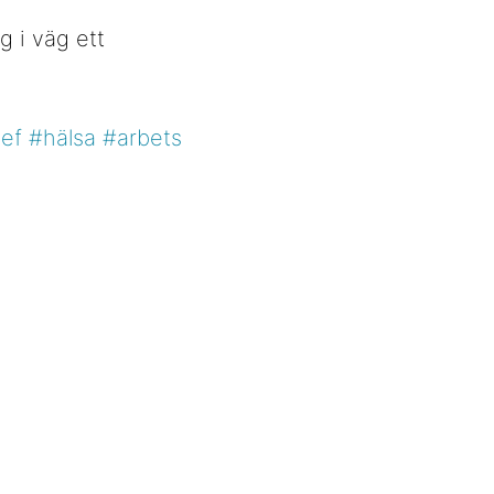
g i väg ett
ef
#hälsa
#arbets