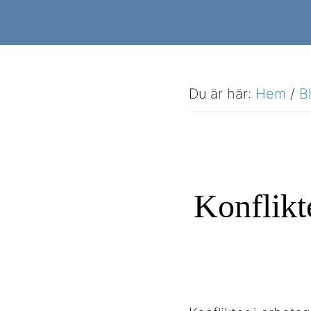
Hoppa
Hoppa
till
till
huvudinnehåll
sidfot
Du är här:
Hem
/
B
Konflikt