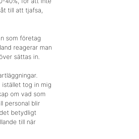
0-40%, för att inte
till att tjafsa,
an som företag
Ibland reagerar man
över sättas in.
artläggningar.
 istället tog in mig
nskap om vad som
l personal blir
det betydligt
ande till när