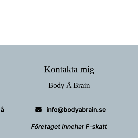
Kontakta mig
Body Å Brain
eå
info@bodyabrain.se
Företaget innehar F-skatt