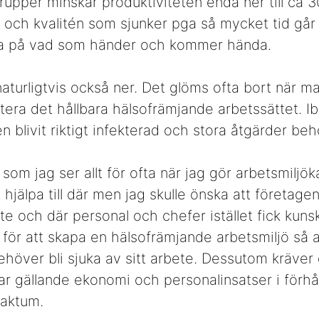
grupper minskar produktiviteten enda ner till ca 3
 och kvalitén som sjunker pga så mycket tid går åt 
la på vad som händer och kommer hända.
turligtvis också ner. Det glöms ofta bort när m
oritera det hållbara hälsofrämjande arbetssättet. 
en blivit riktigt infekterad och stora åtgärder beh
 som jag ser allt för ofta när jag gör arbetsmiljök
 hjälpa till där men jag skulle önska att företagen
te och där personal och chefer istället fick ku
ör att skapa en hälsofrämjande arbetsmiljö så al
ehöver bli sjuka av sitt arbete. Dessutom kräver 
r gällande ekonomi och personalinsatser i förhåll
faktum.