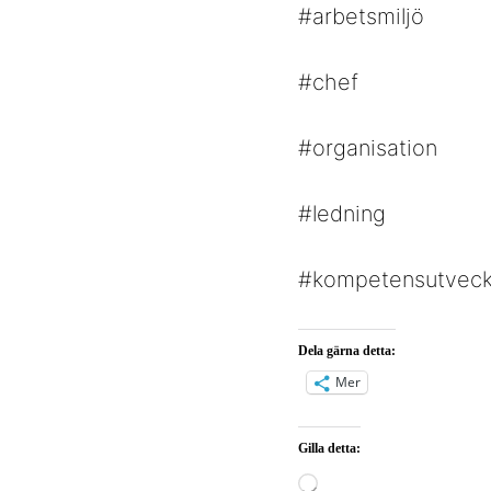
#arbetsmiljö
#chef
#organisation
#ledning
#kompetensutveck
Dela gärna detta:
Mer
Gilla detta:
Laddar