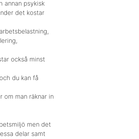
h annan psykisk
nder det kostar
 arbetsbelastning,
lering,
tar också minst
 och du kan få
er om man räknar in
rbetsmiljö men det
dessa delar samt