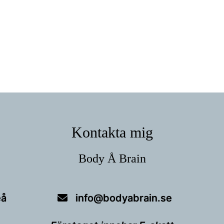
Kontakta mig
Body Å Brain
eå
info@bodyabrain.se