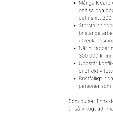
Många ledare 
ohälsa pga hög
det i snitt 390
Största anledn
bristande arbe
utvecklingsmöjl
När ni tappar
300 000 kr inn
Uppstår konfli
eneffektivitet
Bristfälligt l
personer som sl
Som du ser finns de
är så viktigt att 