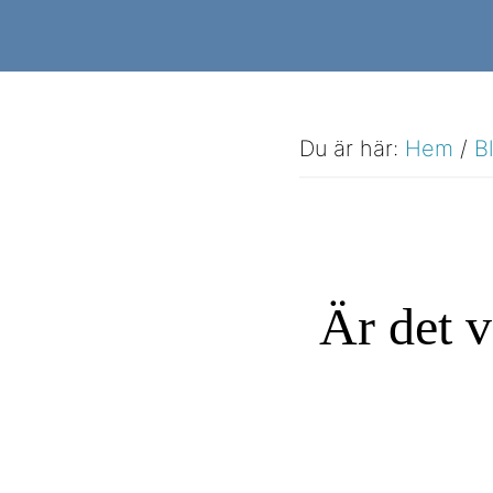
Hoppa
Hoppa
till
till
huvudinnehåll
sidfot
Du är här:
Hem
/
B
Är det v