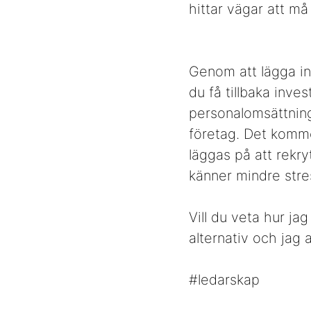
hittar vägar att må
Genom att lägga i
du få tillbaka inve
personalomsättning 
företag. Det komme
läggas på att rekr
känner mindre str
Vill du veta hur ja
alternativ och jag
#ledarskap