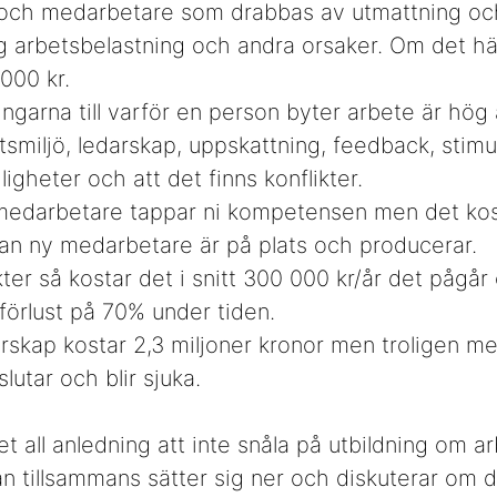
och medarbetare som drabbas av utmattning oc
 arbetsbelastning och andra orsaker. Om det hä
 000 kr.
ingarna till varför en person byter arbete är hög
tsmiljö, ledarskap, uppskattning, feedback, stimu
igheter och att det finns konflikter.
 medarbetare tappar ni kompetensen men det kos
an ny medarbetare är på plats och producerar.
kter så kostar det i snitt 300 000 kr/år det pågår
sförlust på 70% under tiden.
edarskap kostar 2,3 miljoner kronor men troligen m
utar och blir sjuka.
t all anledning att inte snåla på utbildning om a
man tillsammans sätter sig ner och diskuterar om 