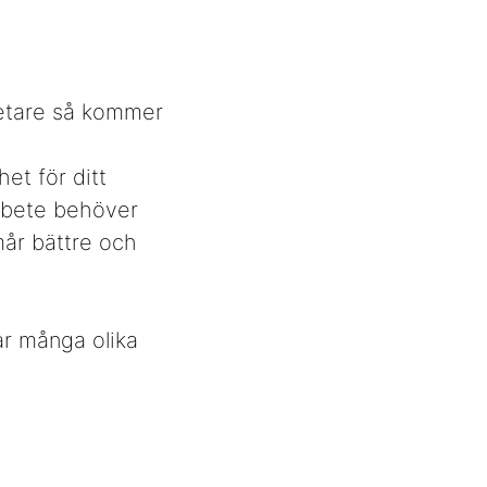
betare så kommer
h
et för ditt
arbete behöver
mår bättre och
har många olika