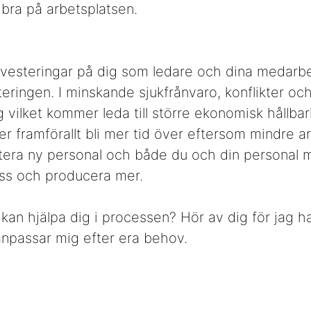
 bra på arbetsplatsen.
nvesteringar på dig som ledare och dina medar
steringen. I minskande sjukfrånvaro, konflikter oc
vilket kommer leda till större ekonomisk hållbarh
r framförallt bli mer tid över eftersom mindre 
ytera ny personal och både du och din personal 
ess och producera mer.
g kan hjälpa dig i processen? Hör av dig för jag 
 anpassar mig efter era behov.