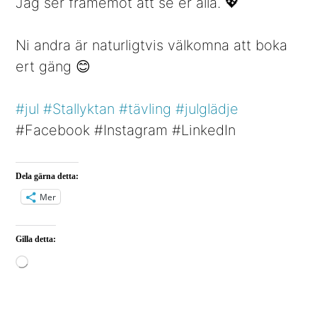
Jag ser framemot att se er alla. 💖
Ni andra är naturligtvis välkomna att boka
ert gäng 😊
#jul
#Stallyktan
#tävling
#julglädje
#Facebook #Instagram #LinkedIn
Dela gärna detta:
Mer
Gilla detta:
Laddar
in
…