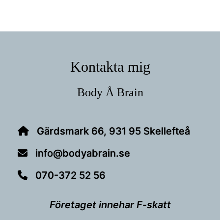
Footer
Kontakta mig
Body Å Brain
Gärdsmark 66, 931 95 Skellefteå
info@bodyabrain.se
070-372 52 56
Företaget innehar F-skatt