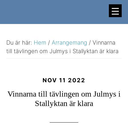
Hoppa
Hoppa
till
till
huvudinnehåll
sidfot
Du är här:
Hem
/
Arrangemang
/
Vinnarna
till tävlingen om Julmys i Stallyktan är klara
NOV 11 2022
Vinnarna till tävlingen om Julmys i
Stallyktan är klara