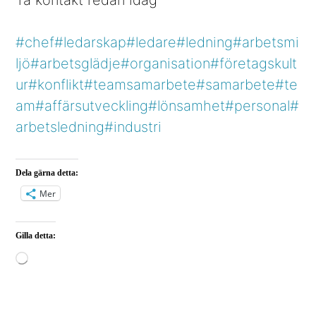
Ta kontakt redan idag
#chef
#ledarskap
#ledare
#ledning
#arbetsmi
ljö
#arbetsglädje
#organisation
#företagskult
ur
#konflikt
#teamsamarbete
#samarbete
#te
am
#affärsutveckling
#lönsamhet
#personal
#
arbetsledning
#industri
Dela gärna detta:
Mer
Gilla detta:
Laddar
in
…