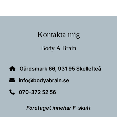
Footer
Kontakta mig
Body Å Brain
Gärdsmark 66, 931 95 Skellefteå
info@bodyabrain.se
070-372 52 56
Företaget innehar F-skatt