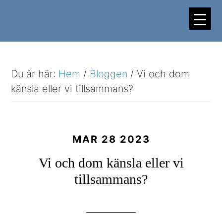
Hoppa
Hoppa
till
till
huvudinnehåll
sidfot
Du är här:
Hem
/
Bloggen
/
Vi och dom
känsla eller vi tillsammans?
MAR 28 2023
Vi och dom känsla eller vi
tillsammans?