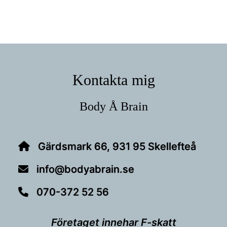
Footer
Kontakta mig
Body Å Brain
Gärdsmark 66, 931 95 Skellefteå
info@bodyabrain.se
070-372 52 56
Företaget innehar F-skatt