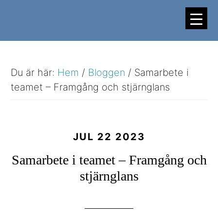
Hoppa
Hoppa
till
till
huvudinnehåll
sidfot
Du är här:
Hem
/
Bloggen
/
Samarbete i
teamet – Framgång och stjärnglans
JUL 22 2023
Samarbete i teamet – Framgång och
stjärnglans