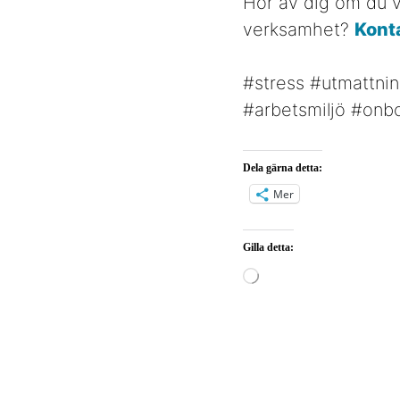
Hör av dig om du vi
verksamhet?
Kont
#stress #utmattni
#arbetsmiljö #onb
Dela gärna detta:
Mer
Gilla detta:
Laddar
in
…