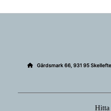
Footer
Gärdsmark 66, 931 95 Skelleft
Hitta