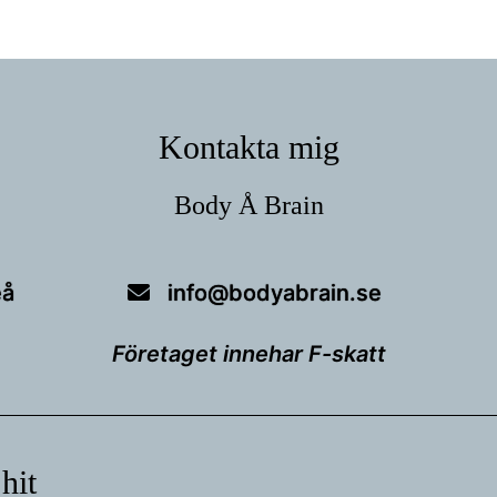
Kontakta mig
Body Å Brain
eå
info@bodyabrain.se
Företaget innehar F-skatt
 hit