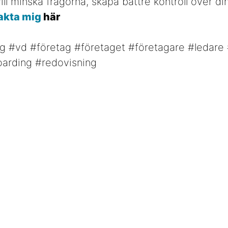
ll minska frågorna, skapa bättre kontroll över di
akta mig
här
ng #vd #företag #företaget #företagare #ledare
oarding #redovisning