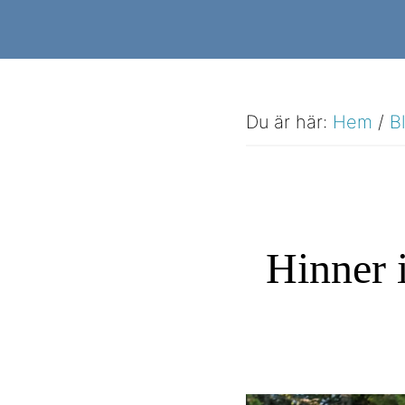
Hoppa
Hoppa
till
till
huvudinnehåll
sidfot
Du är här:
Hem
/
B
Hinner 