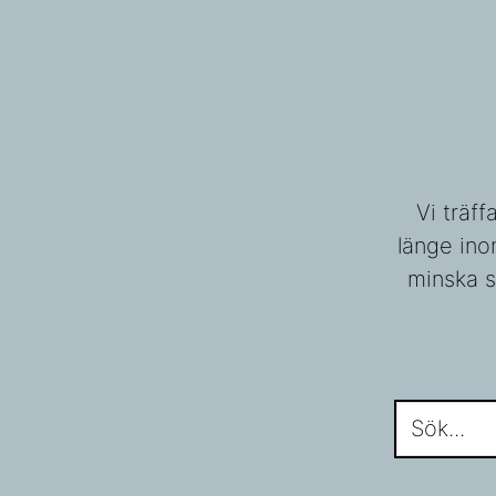
Vi träf
länge ino
minska s
Sök...