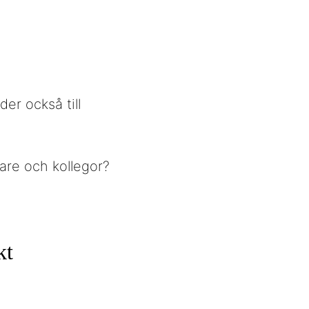
er också till
tare och kollegor?
kt