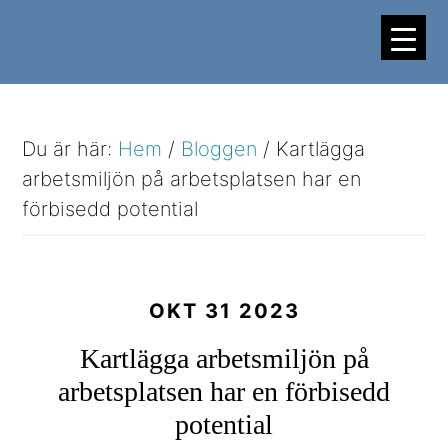
Hoppa
Hoppa
till
till
huvudinnehåll
sidfot
Du är här:
Hem
/
Bloggen
/
Kartlägga
arbetsmiljön på arbetsplatsen har en
förbisedd potential
OKT 31 2023
Kartlägga arbetsmiljön på
arbetsplatsen har en förbisedd
potential