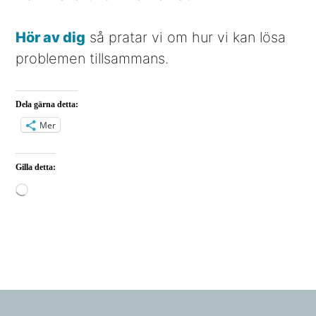
Hör av dig
så pratar vi om hur vi kan lösa
problemen tillsammans.
Dela gärna detta:
Mer
Gilla detta:
Laddar
in
…
Footer