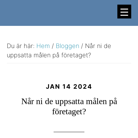
Hoppa
Hoppa
till
till
huvudinnehåll
sidfot
Du är här:
Hem
/
Bloggen
/
Når ni de
uppsatta målen på företaget?
JAN 14 2024
Når ni de uppsatta målen på
företaget?