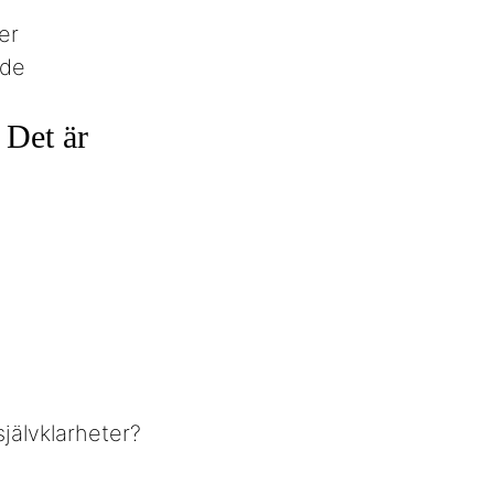
er
ade
 Det är
självklarheter?