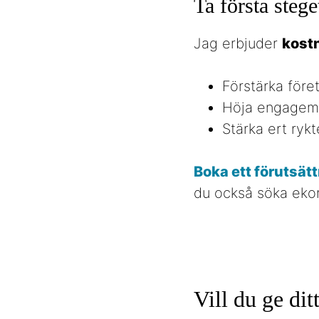
Ta första stege
Jag erbjuder
kost
Förstärka före
Höja engagem
Stärka ert ryk
Boka ett förutsät
du också söka ekon
Vill du ge dit