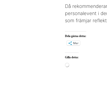
Då rekommenderar j
personalevent i de
som främjar reflekt
Dela gärna detta:
Mer
Gilla detta:
Laddar
in
…