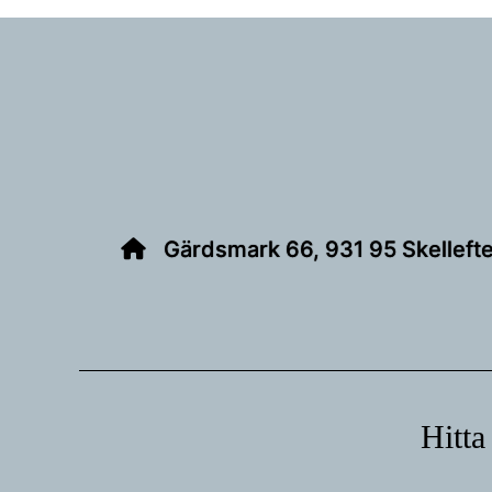
Footer
Gärdsmark 66, 931 95 Skelleft
Hitta