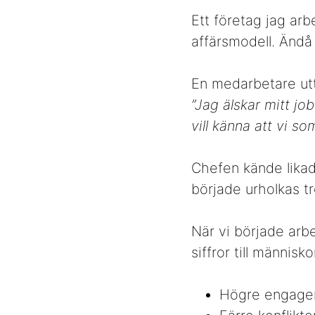
Ett företag jag arb
affärsmodell. Ändå
En medarbetare utt
”Jag älskar mitt jo
vill känna att vi s
Chefen kände likad
började urholkas t
När vi började arb
siffror till männis
Högre engage