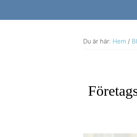
Hoppa
Hoppa
till
till
huvudinnehåll
sidfot
Du är här:
Hem
/
B
Företags