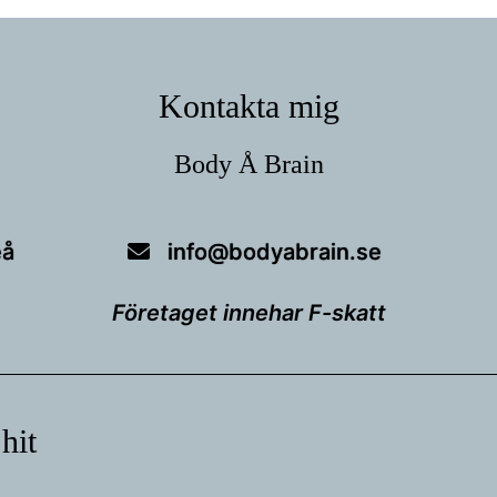
Kontakta mig
Body Å Brain
eå
info@bodyabrain.se
Företaget innehar F-skatt
 hit