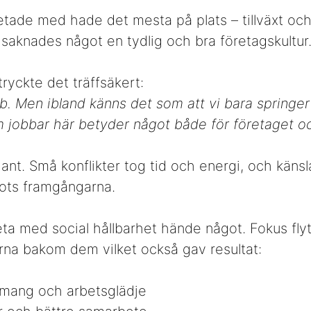
etade med hade det mesta på plats – tillväxt och 
 saknades något en tydlig och bra företagskultur
ryckte det träffsäkert:
bb. Men ibland känns det som att vi bara springer 
om jobbar här betyder något både för företaget o
ant. Små konflikter tog tid och energi, och kä
rots framgångarna.
eta med social hållbarhet hände något. Fokus fly
korna bakom dem vilket också gav resultat:
mang och arbetsglädje