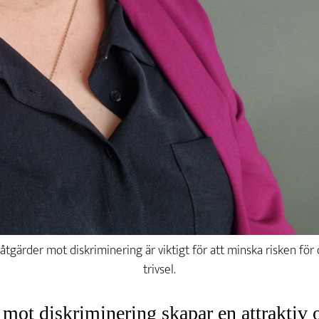
 åtgärder mot diskriminering är viktigt för att minska risken för
trivsel.
 mot diskriminering skapar en attraktiv 