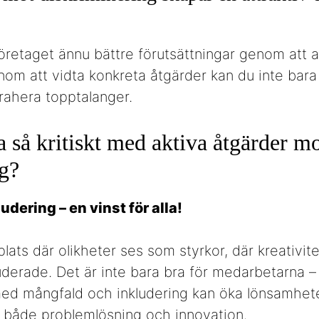
företaget ännu bättre förutsättningar genom att 
nom att vidta konkreta åtgärder kan du inte bara
trahera topptalanger.
a så kritiskt med aktiva åtgärder m
g?
dering – en vinst för alla!
lats där olikheter ses som styrkor, där kreativit
luderade. Det är inte bara bra för medarbetarna –
ed mångfald och inkludering kan öka lönsamhete
å både problemlösning och innovation.