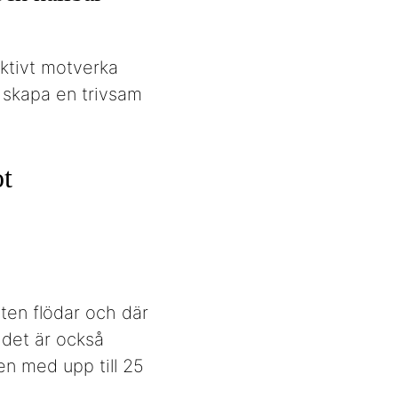
aktivt motverka
 skapa en trivsam
ot
eten flödar och där
 det är också
n med upp till 25