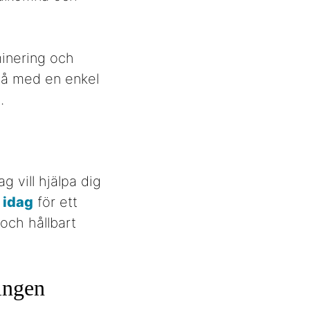
minering och
kså med en enkel
.
g vill hjälpa dig
 idag
för ett
och hållbart
ingen