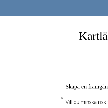
Hoppa
Hoppa
till
till
huvudinnehåll
sidfot
Kartlä
Skapa en framgång
Vill du minska risk