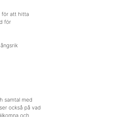
för att hitta
d för
gångsrik
ch samtal med
 ser också på vad
 välkomna och