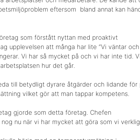
ara arbetsplatser och medarbetare. De kände att 
 arbetsmiljöproblem eftersom bland annat kan händ
företag som förstått nyttan med proaktivt
jag upplevelsen att många har lite ”Vi väntar och
ngerar. Vi har så mycket på och vi har inte tid. Vi
l arbetsplatsen hur det går.
eda till betydligt dyrare åtgärder och lidande fö
ttning vilket gör att man tappar kompetens.
etag gjorde som detta företag. Chefen
r nog nu när vi har mycket att göra som vi verkl