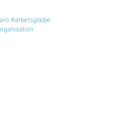
varo
#arbetsglädje
rganisation