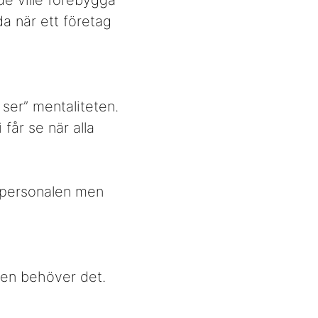
de ville förebygga
a när ett företag
 ser” mentaliteten.
 får se när alla
r personalen men
igen behöver det.