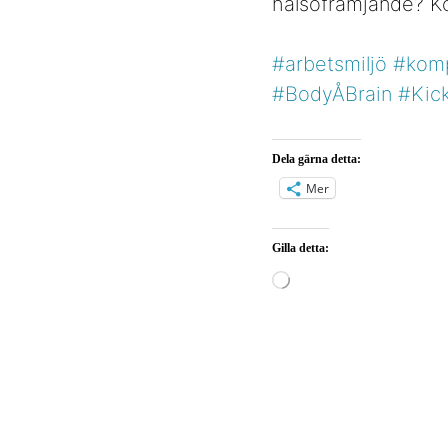
hälsofrämjande? K
#arbetsmiljö
#kom
#BodyÅBrain
#Kick
Dela gärna detta:
Mer
Gilla detta:
Laddar
in
…