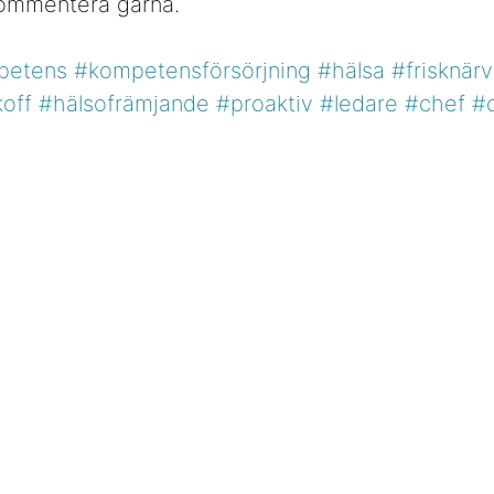
ommentera gärna.
petens
#kompetensförsörjning
#hälsa
#frisknär
off
#hälsofrämjande
#proaktiv
#ledare
#chef
#o