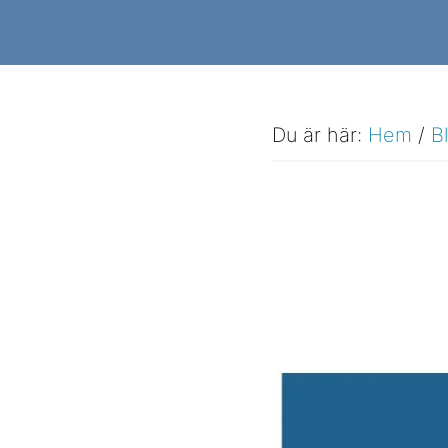
Hoppa
Hoppa
till
till
huvudinnehåll
sidfot
Du är här:
Hem
/
B