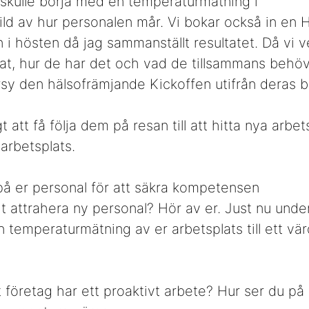
 skulle börja med en temperaturmätning i
bild av hur personalen mår. Vi bokar också in en
 in i hösten då jag sammanställt resultatet. Då vi 
t, hur de har det och vad de tillsammans behöve
sy den hälsofrämjande Kickoffen utifrån deras 
t att få följa dem på resan till att hitta nya arbet
arbetsplats.
 på er personal för att säkra kompetensen
gt attrahera ny personal? Hör av er. Just nu und
 temperaturmätning av er arbetsplats till ett vä
 företag har ett proaktivt arbete? Hur ser du på