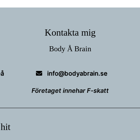
Kontakta mig
Body Å Brain
eå
info@bodyabrain.se
Företaget innehar F-skatt
 hit