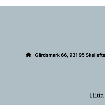
Footer
Gärdsmark 66, 931 95 Skelleft
Hitta