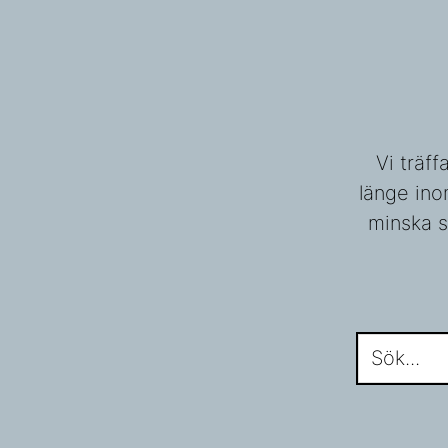
Vi träf
länge ino
minska s
Sök...