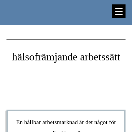
Hoppa
Hoppa
till
till
huvudinnehåll
sidfot
hälsofrämjande arbetssätt
En hållbar arbetsmarknad är det något för