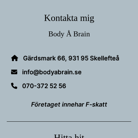
Footer
Kontakta mig
Body Å Brain
Gärdsmark 66, 931 95 Skellefteå
info@bodyabrain.se
070-372 52 56
Företaget innehar F-skatt
Hitta hit