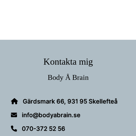
in
…
Footer
Kontakta mig
Body Å Brain
Gärdsmark 66, 931 95 Skellefteå
info@bodyabrain.se
070-372 52 56