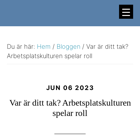
Hoppa
Hoppa
till
till
huvudinnehåll
sidfot
Du är här:
Hem
/
Bloggen
/
Var är ditt tak?
Arbetsplatskulturen spelar roll
JUN 06 2023
Var är ditt tak? Arbetsplatskulturen
spelar roll