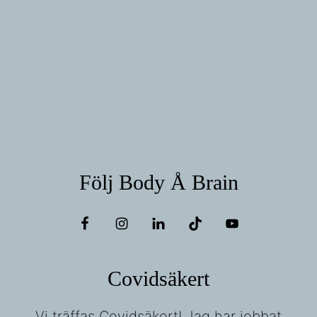
Följ Body Å Brain
Covidsäkert
Vi träffas Covidsäkert! Jag har jobbat