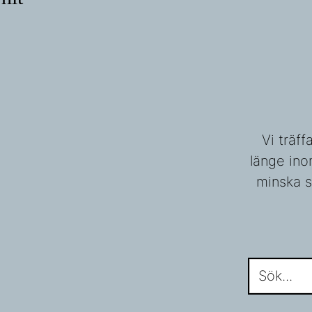
Vi träf
länge ino
minska s
Sök...