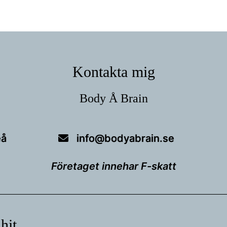
Kontakta mig
Body Å Brain
eå
info@bodyabrain.se
Företaget innehar F-skatt
 hit