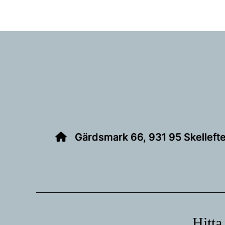
Footer
Gärdsmark 66, 931 95 Skelleft
Hitta