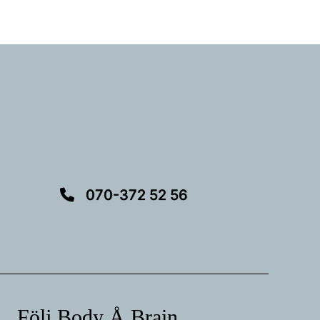
070-372 52 56
Följ Body Å Brain