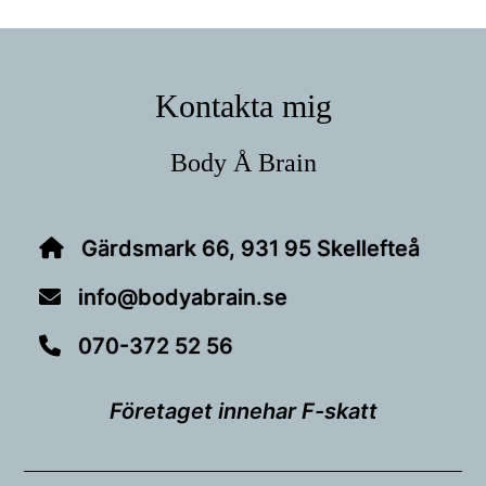
Footer
Kontakta mig
Body Å Brain
Gärdsmark 66, 931 95 Skellefteå
info@bodyabrain.se
070-372 52 56
Företaget innehar F-skatt