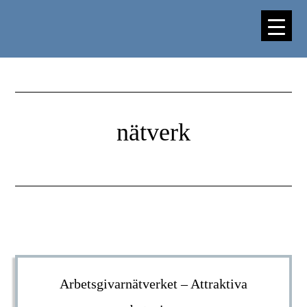
Hoppa
Hoppa
till
till
huvudinnehåll
sidfot
nätverk
Arbetsgivarnätverket – Attraktiva