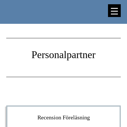
Hoppa
Hoppa
till
till
huvudinnehåll
sidfot
Personalpartner
Recension Föreläsning