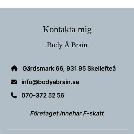
Footer
Kontakta mig
Body Å Brain
Gärdsmark 66, 931 95 Skellefteå
info@bodyabrain.se
070-372 52 56
Företaget innehar F-skatt