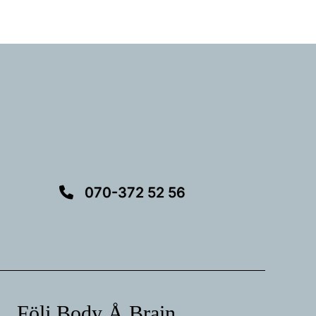
070-372 52 56
Följ Body Å Brain