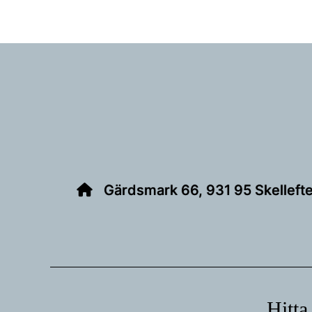
Footer
Gärdsmark 66, 931 95 Skelleft
Hitta