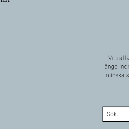
Vi träf
länge ino
minska s
Sök...