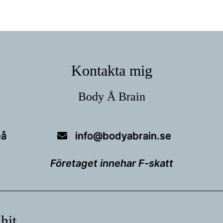
Kontakta mig
Body Å Brain
eå
info@bodyabrain.se
Företaget innehar F-skatt
 hit