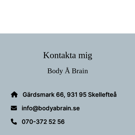
Footer
Kontakta mig
Body Å Brain
Gärdsmark 66, 931 95 Skellefteå
info@bodyabrain.se
070-372 52 56