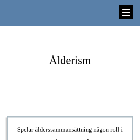
Hoppa
Hoppa
till
till
huvudinnehåll
sidfot
Ålderism
Spelar ålderssammansättning någon roll i