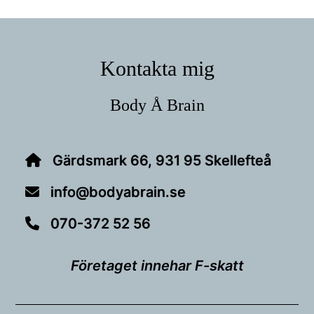
Footer
Kontakta mig
Body Å Brain
Gärdsmark 66, 931 95 Skellefteå
info@bodyabrain.se
070-372 52 56
Företaget innehar F-skatt