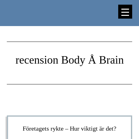
Hoppa
Hoppa
till
till
huvudinnehåll
sidfot
recension Body Å Brain
Företagets rykte – Hur viktigt är det?