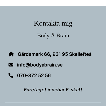
Footer
Kontakta mig
Body Å Brain
Gärdsmark 66, 931 95 Skellefteå
info@bodyabrain.se
070-372 52 56
Företaget innehar F-skatt